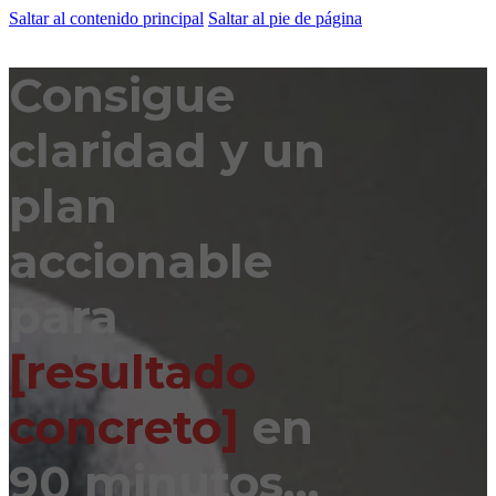
Saltar al contenido principal
Saltar al pie de página
Consigue
claridad y un
plan
accionable
para
[resultado
concreto]
en
90 minutos…