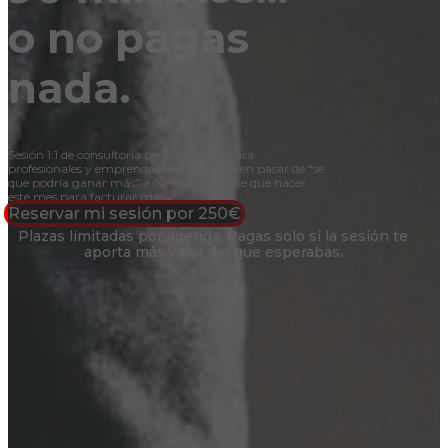
o no pagas
nada.
Sesión 1:1 de consultoría personalizada para
profesionales y emprendedores que quieren pasar de “sé
que podría ganar más” a “sé exactamente qué hacer
este mes para facturar más”.
Reservar mi sesión por 250€
Plazas limitadas por agenda. Pagas solo si la sesión te
aporta más valor del que esperabas.